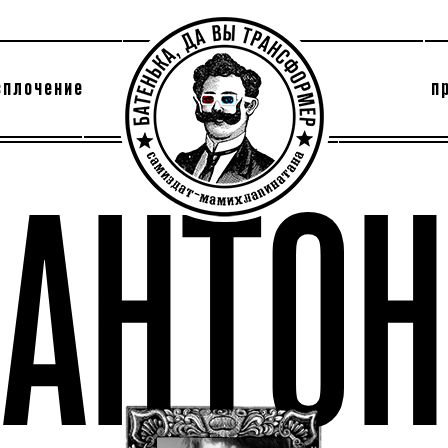
сплочение
п
утри секты
архив
АНТОН