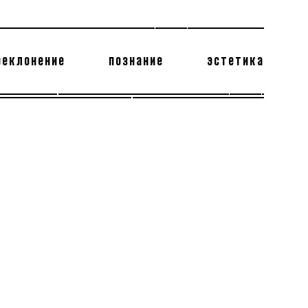
реклонение
познание
эстетика
178 бесполезных фактов
теодор глаголев