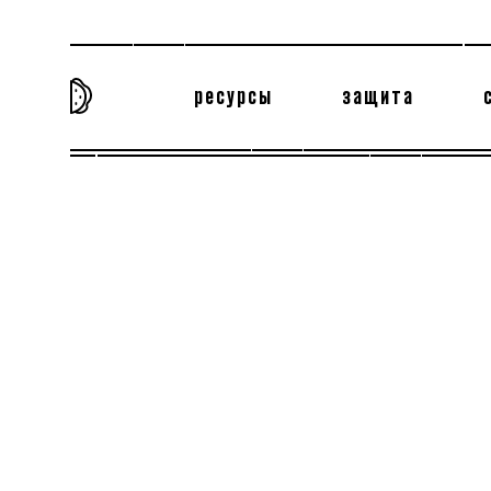
ресурсы
защита
та самая история
тёмная материя
вн