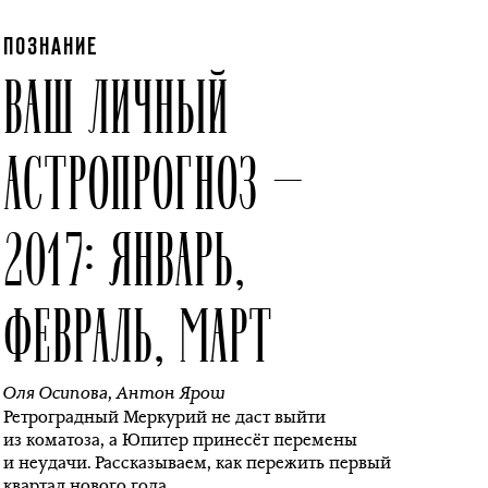
ПОЗНАНИЕ
ВАШ ЛИЧНЫЙ
АСТРОПРОГНОЗ —
2017: ЯНВАРЬ,
ФЕВРАЛЬ, МАРТ
Оля Осипова
,
Антон Ярош
Ретроградный Меркурий не даст выйти
из коматоза, а Юпитер принесёт перемены
и неудачи. Рассказываем, как пережить первый
квартал нового года