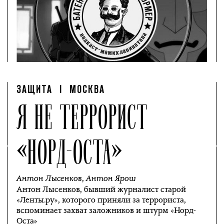
ЗАЩИТА
| МОСКВА
Я НЕ ТЕРРОРИСТ
«НОРД-ОСТА»
Антон Лысенков
,
Антон Ярош
Антон Лысенков, бывший журналист старой
«Ленты.ру», которого приняли за террориста,
вспоминает захват заложников и штурм «Норд-
Оста»