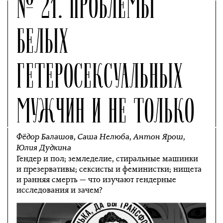
№ 21. ПРОБЛЕМЫ
БЕЛЫХ
ГЕТЕРОСЕКСУАЛЬНЫХ
МУЖЧИН И НЕ ТОЛЬКО
Фёдор Балашов
,
Саша Нелюба
,
Антон Ярош
,
Юлия Дудкина
Гендер и пол; земледелие, стиральные машинки
и презервативы; сексисты и феминистки; нищета
и ранняя смерть — что изучают гендерные
исследования и зачем?