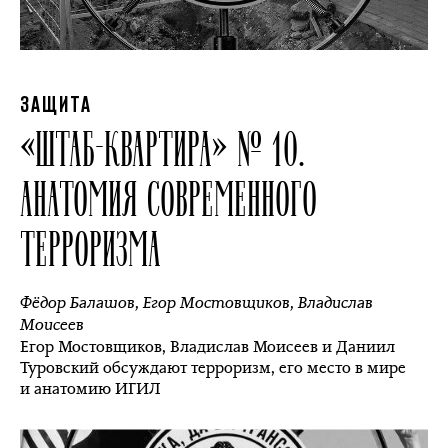
ЗАЩИТА
«ШТАБ-КВАРТИРА» № 10.
АНАТОМИЯ СОВРЕМЕННОГО
ТЕРРОРИЗМА
Фёдор Балашов
,
Егор Мостовщиков
,
Владислав
Моисеев
Егор Мостовщиков, Владислав Моисеев и Даниил
Туровский обсуждают терроризм, его место в мире
и анатомию ИГИЛ