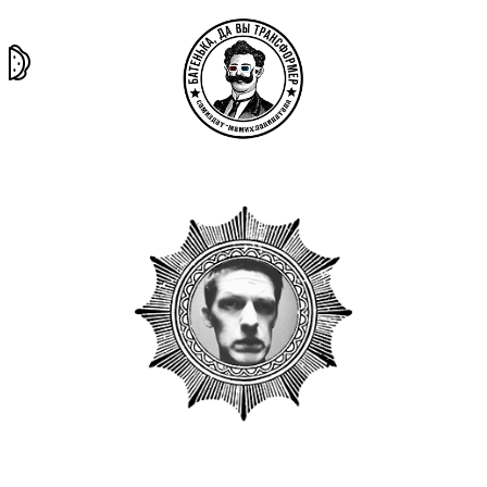
та самая
тёмная
внутри
архив
история
материя
секты