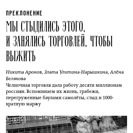
ПРЕКЛОНЕНИЕ
МЫ СТЫДИЛИСЬ ЭТОГО,
И ЗАНЯЛИСЬ ТОРГОВЛЕЙ, ЧТОБЫ
ВЫЖИТЬ
Никита Аронов
,
Злата Улитина-Нарышкина
,
Алёна
Белякова
Челночная торговля дала работу десяти миллионам
россиян. Вспоминаем их жизнь, грабежи,
перегруженные баулами самолёты, стыд и 1000-
кратную маржу