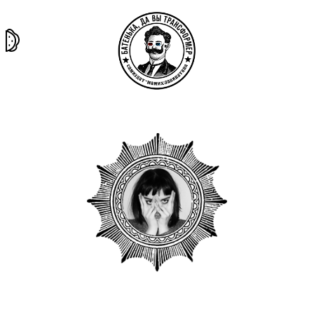
та самая
тёмная
внутри
архив
история
материя
секты