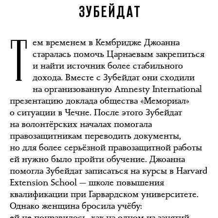
ЗУБЕЙДАТ
Т
ем временем в Кембридже Джоанна
старалась помочь Царнаевым закрепиться
и найти источник более стабильного
дохода. Вместе с Зубейдат они сходили
на организованную Amnesty International
презентацию доклада общества «Мемориал»
о ситуации в Чечне. После этого Зубейдат
на волонтёрских началах помогала
правозащитникам переводить документы,
но для более серьёзной правозащитной работы
ей нужно было пройти обучение. Джоанна
помогла Зубейдат записаться на курсы в Harvard
Extension School — школе повышения
квалификации при Гарвардском университете.
Однако женщина бросила учёбу:
ей не понравилось, как на одном из занятий