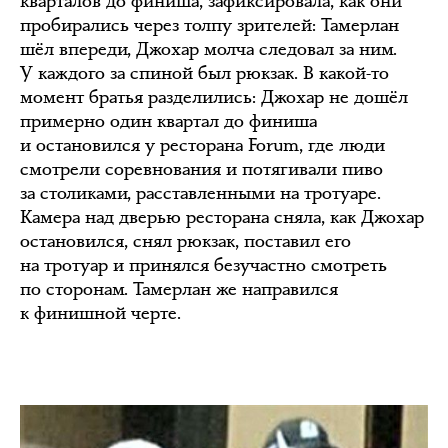
кварталов до финиша, зафиксировала, как они
пробирались через толпу зрителей: Тамерлан
шёл впереди, Джохар молча следовал за ним.
У каждого за спиной был рюкзак. В какой-то
момент братья разделились: Джохар не дошёл
примерно один квартал до финиша
и остановился у ресторана Forum, где люди
смотрели соревнования и потягивали пиво
за столиками, расставленными на тротуаре.
Камера над дверью ресторана сняла, как Джохар
остановился, снял рюкзак, поставил его
на тротуар и принялся безучастно смотреть
по сторонам. Тамерлан же направился
к финишной черте.