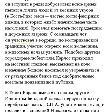
он вступил в ряды добровольцев-пожарных,
пытался лечить людей от змеиных укусов
(в Коста-Рике змеи — частые гости фанерных
хижин, в которых живёт значительная часть
населения), бросался помогать пострадавшим
в дорожных авариях. С семнадцати лет
он
участвовал
в корриде: по костариканской
традиции, участие открыто всем желающим,
а животных нельзя увечить. Подобно другим
тореадорам-любителям, Карлос приходил
на местный стадион, выскакивал на поле
и начинал бешено носиться и уворачиваться
от разъярённых быков под одобрительные
возгласы подвыпившей публики.
В 19 лет Карлос вместе со своим другом
Ирвингом Бенданой сделал первую попытку
перебраться жить в США. Ушли молодые люди
недалеко: в соседней Никарагуа их схватили