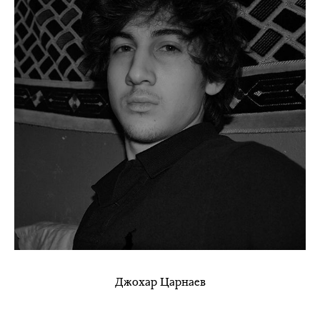
Джохар Царнаев