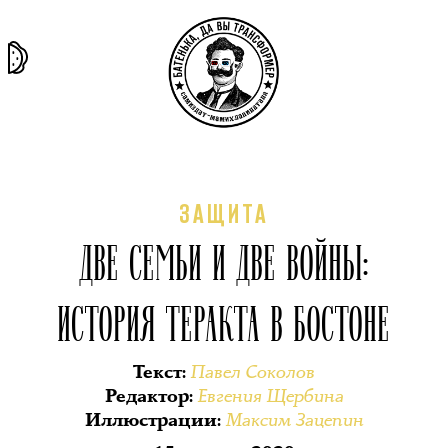
та самая
тёмная
внутри
архив
история
материя
секты
ЗАЩИТА
ДВЕ СЕМЬИ И ДВЕ ВОЙНЫ:
ИСТОРИЯ ТЕРАКТА В БОСТОНЕ
Павел Соколов
Текст
:
Евгения Щербина
Редактор
:
Максим Зацепин
Иллюстрации
: