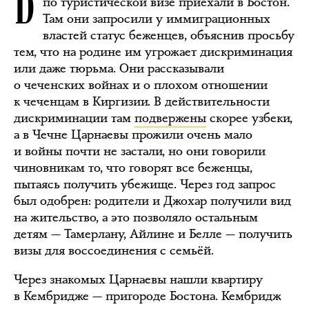
по туристической визе приехали в Бостон.
Там они запросили у иммиграционных
властей статус беженцев, объяснив просьбу
тем, что на родине им угрожает дискриминация
или даже тюрьма. Они рассказывали
о чеченских войнах и о плохом отношении
к чеченцам в Киргизии. В действительности
дискриминации там
подвержены
скорее узбеки,
а в Чечне Царнаевы прожили очень мало
и войны почти не застали, но они говорили
чиновникам то, что говорят все беженцы,
пытаясь получить убежище. Через год запрос
был одобрен: родители и Джохар получили вид
на жительство, а это позволяло остальным
детям — Тамерлану, Айлине и Белле — получить
визы для воссоединения с семьёй.
Через знакомых Царнаевы нашли квартиру
в Кембридже — пригороде Бостона. Кембридж