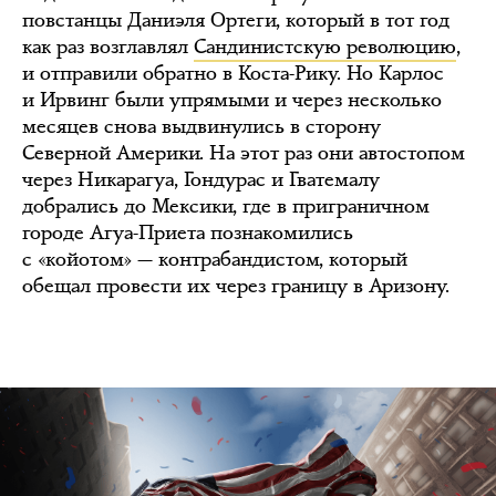
повстанцы Даниэля Ортеги, который в тот год
как раз возглавлял
Сандинистскую революцию
,
и отправили обратно в Коста-Рику. Но Карлос
и Ирвинг были упрямыми и через несколько
месяцев снова выдвинулись в сторону
Северной Америки. На этот раз они автостопом
через Никарагуа, Гондурас и Гватемалу
добрались до Мексики, где в приграничном
городе Агуа-Приета познакомились
с «койотом» — контрабандистом, который
обещал провести их через границу в Аризону.