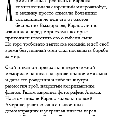
А
рмия не стала требовать с Карлоса
компенсации за сгоревший микроавтобус,
и машину просто списали. Больницы
согласились лечить его от ожогов
бесплатно. Выздоровев, Карлос лично
извинился перед морпехами, которые
приходили известить его о гибели сына.
Но горе требовало выплеска эмоций, и всё своё
время безутешный отец стал посвящать борьбе
за мир.
Свой пикап он превратил в передвижной
мемориал: написал на кузове полное имя сына
и даты его рождения и гибели, внутри
разместил гроб, накрытый американским
флагом. Рядом закрепил фотографии Алекса.
На этом пикапе Карлос колесил по всей
Америке, участвовал в антивоенных
демонстрациях и устраивал пикеты перед