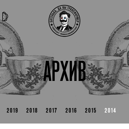
та самая
тёмная
внутри
архив
история
материя
секты
АРХИВ
2019
2018
2017
2016
2015
2014