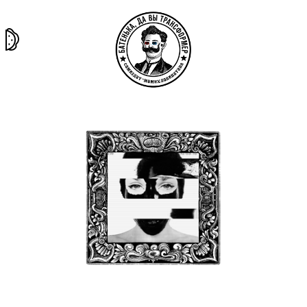
та самая
тёмная
внутри
архив
история
материя
секты