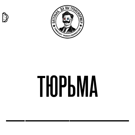
та самая
тёмная
внутри
архив
история
материя
секты
ТЮРЬМА