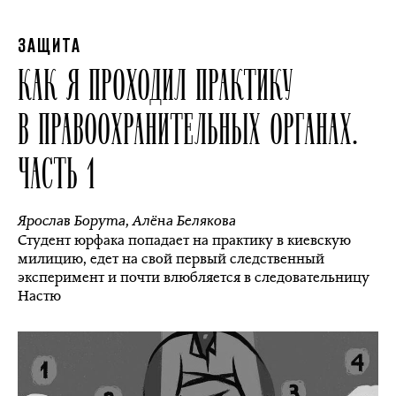
ЗАЩИТА
КАК Я ПРОХОДИЛ ПРАКТИКУ
В ПРАВООХРАНИТЕЛЬНЫХ ОРГАНАХ.
ЧАСТЬ 1
Ярослав Борута
,
Алёна Белякова
Студент юрфака попадает на практику в киевскую
милицию, едет на свой первый следственный
эксперимент и почти влюбляется в следовательницу
Настю