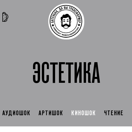
та самая
тёмная
внутри
архив
история
материя
секты
ЭСТЕТИКА
АУДИОШОК
АРТИШОК
КИНОШОК
ЧТЕНИЕ