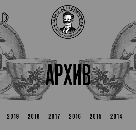
та самая
тёмная
внутри
архив
история
материя
секты
АРХИВ
2019
2018
2017
2016
2015
2014