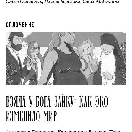
Олеся Остапчук
,
Настя Березина
,
Саша Абдуллина
СПЛОЧЕНИЕ
ВЗЯЛА У БОГА ЗАЙКУ: КАК ЭКО
ИЗМЕНИЛО МИР
Анастасия Ларионова
,
Константин Валякин
,
Павел