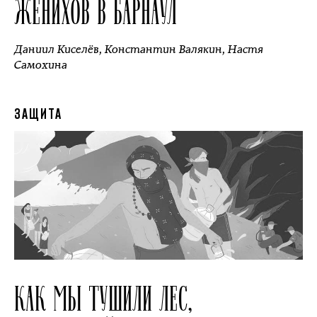
ЖЕНИХОВ В БАРНАУЛ
Даниил Киселёв
,
Константин Валякин
,
Настя
Самохина
ЗАЩИТА
КАК МЫ ТУШИЛИ ЛЕС,