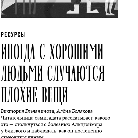
РЕСУРСЫ
ИНОГДА С ХОРОШИМИ
ЛЮДЬМИ СЛУЧАЮТСЯ
ПЛОХИЕ ВЕЩИ
Виктория Ельчанинова
,
Алёна Белякова
Читательница самизадата рассказывает, каково
это — столкнуться с болезнью Альцгеймера
у близкого и наблюдать, как он постепенно
становится чужим