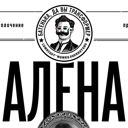
сплочение
п
утри секты
архив
АЛЁНА