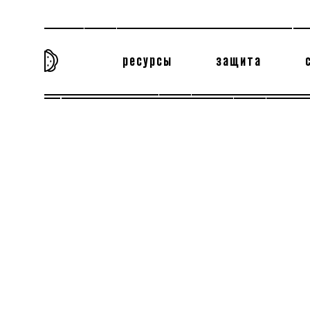
ресурсы
защита
та самая история
тёмная материя
вн