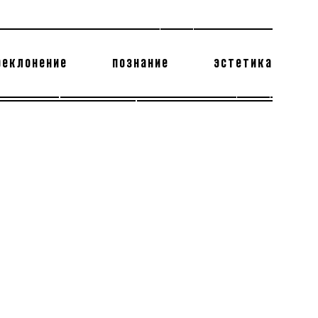
реклонение
познание
эстетика
178 бесполезных фактов
теодор глаголев