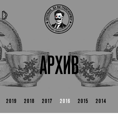
та самая
тёмная
внутри
архив
история
материя
секты
АРХИВ
2019
2018
2017
2016
2015
2014