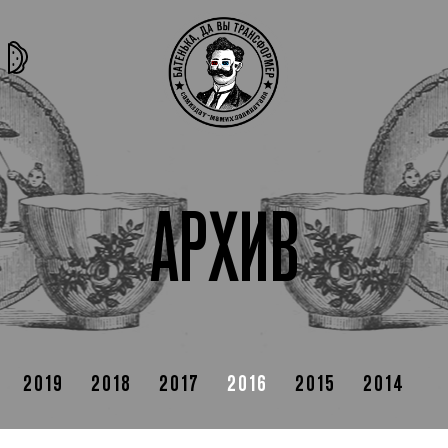
та самая
тёмная
внутри
архив
история
материя
секты
АРХИВ
2019
2018
2017
2016
2015
2014