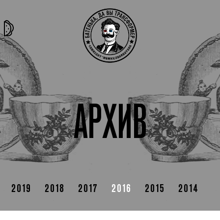
та самая
тёмная
внутри
архив
история
материя
секты
АРХИВ
2019
2018
2017
2016
2015
2014