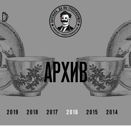
та самая
тёмная
внутри
архив
история
материя
секты
АРХИВ
2019
2018
2017
2016
2015
2014