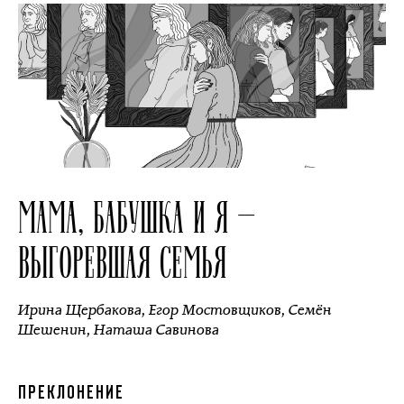
МАМА, БАБУШКА И Я —
ВЫГОРЕВШАЯ СЕМЬЯ
Ирина Щербакова
,
Егор Мостовщиков
,
Семён
Шешенин
,
Наташа Савинова
ПРЕКЛОНЕНИЕ