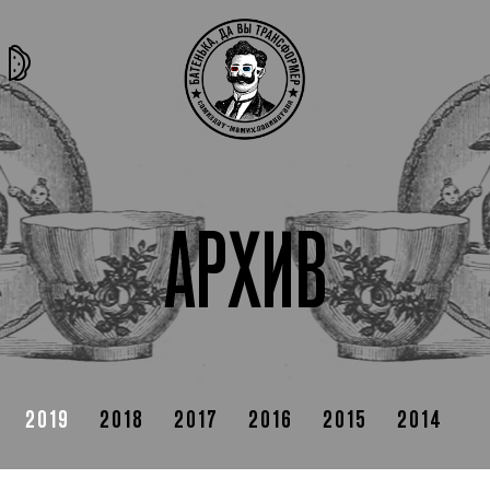
та самая
тёмная
внутри
архив
история
материя
секты
АРХИВ
2019
2018
2017
2016
2015
2014