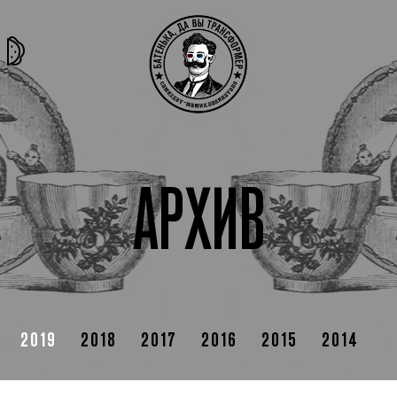
та самая
тёмная
внутри
архив
история
материя
секты
АРХИВ
2019
2018
2017
2016
2015
2014